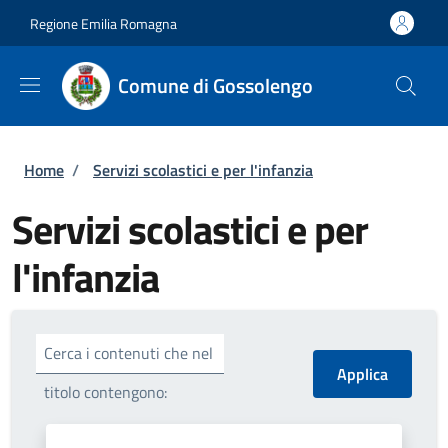
Salta al contenuto principale
Skip to footer content
Regione Emilia Romagna
Comune di Gossolengo
Briciole di pane
Home
/
Servizi scolastici e per l'infanzia
Servizi scolastici e per
l'infanzia
Cerca i contenuti che nel
titolo contengono: