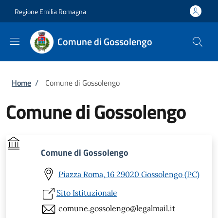
Salta al contenuto principale
Skip to footer content
Regione Emilia Romagna
Comune di Gossolengo
Briciole di pane
Home
/
Comune di Gossolengo
Comune di Gossolengo
Comune di Gossolengo
Piazza Roma, 16 29020 Gossolengo (PC)
Sito Istituzionale
comune.gossolengo@legalmail.it