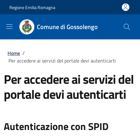
Salta al contenuto principale
Skip to footer content
Regione Emilia Romagna
Comune di Gossolengo
Briciole di pane
Home
/
Per accedere ai servizi del portale devi autenticarti
Per accedere ai servizi del
portale devi autenticarti
Autenticazione con SPID